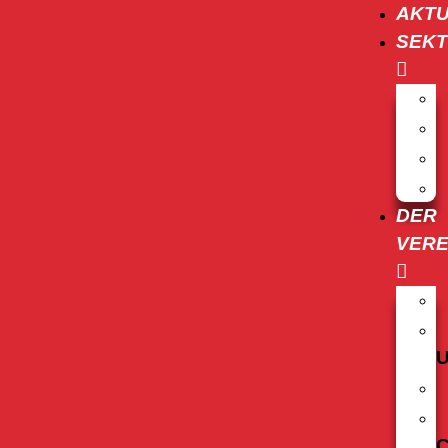
AKTU
SEKT
DER
VERE
C