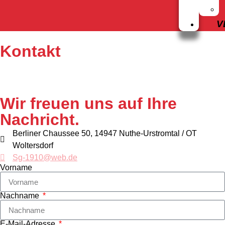
V
Kontakt
Wir freuen uns auf Ihre
Nachricht.
Berliner Chaussee 50, 14947 Nuthe-Urstromtal / OT
Woltersdorf
Sg-1910@web.de
Vorname
Nachname
E-Mail-Adresse