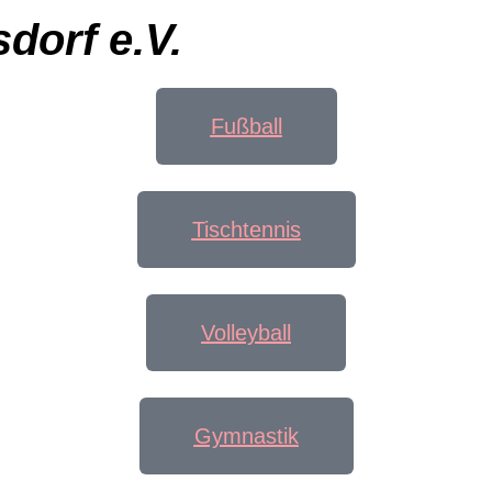
dorf e.V.
Fußball
Tischtennis
Volleyball
Gymnastik