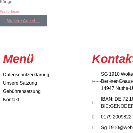
Körtge!
Weiterlesen
Weitere Artikel ...
Menü
Kontak
SG 1910 Wolter
Datenschutzerklärung
Berliner Chau
Unsere Satzung
14947 Nuthe-Ur
Gebührensatzung
IBAN: DE 72 1
Kontakt
BIC:GENODE
0179 2009822
Sg-1910@web