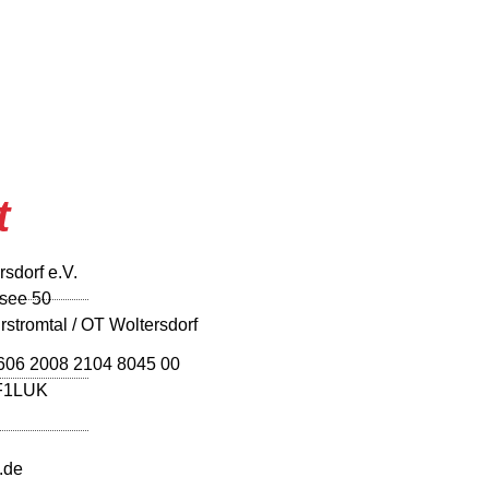
t
sdorf e.V.
ssee 50
stromtal / OT Woltersdorf
606 2008 2104 8045 00
F1LUK
.de